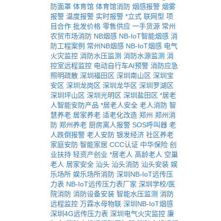
防面罩
体育馆
体育馆消防
烟感报警
烟雾
报警
温度报警
实时报警
*立式
联网型
项
目合作
批发价格
零售供应
一手货源
常州
农贸市场消防
NB烟感
NB-IoT智能烟感
消
防工程案例
常州NB烟感
NB-IoT烟感
电气
火灾监控
消防水压监测
消防水源监测
消
控室远程监控
电动自行车AI预警
消防应急
照明疏散
深圳福田区
深圳南山区
深圳宝
安区
深圳龙岗区
深圳龙华区
深圳罗湖区
深圳坪山区
深圳光明区
深圳盐田区
*居老
人智能安防产品
*居老人安全
老人消防
智
慧养老
居家养老
适老化改造
郑州
郑州消
防
郑州养老
厨房离人报警
SOS呼叫器
老
人跌倒报警
老人安防
银发经济
社区养老
家庭安防
智能家居
CCC认证
中华保险
创
业扶持
轻资产创业
*居老人
高龄老人
空巢
老人
居家安全
汕头
汕头消防
汕头安装
娱
乐场所
娱乐场所消防
深圳NB-IoT远传压
力表
NB-IoT远传压力表厂家
深圳学校/医
院消防
消防设备安装
智能水压监测
消防
远程监控
万霖水母物联
深圳NB-IoT烟感
深圳4G远传压力表
深圳电气火灾监控
廉