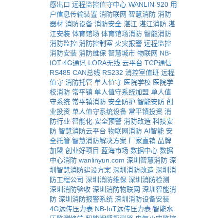
感出口
远程监控值守中心
WANLIN-920
用
户信息传输装置
消防联网
智慧消防
消防
器材
消防设备
消防安全
湛江
湛江消防
湛
江安装
体育馆场
体育馆场消防
智能消防
消防监控
消防控制室
火灾报警
远程监控
消防安装
消防维保
智慧城市
物联网
NB-
IOT
4G通讯
LORA无线
云平台
TCP通信
RS485
CAN总线
RS232
消控室值班
远程
值守
消防托管
单人值守
医院学校
医院学
校消防
常平镇
单人值守系统加盟
单人值
守系统
常平镇消防
安全防护
智能安防
创
业投资
单人值守系统设备
常平镇投资
消
防行业
智能化
安全预警
消防改造
科技安
防
智慧消防云平台
物联网消防
AI智能
安
全托管
智慧消防解决方案
厂家直销
品牌
加盟
创业好项目
蓝海市场
数据中心
数据
中心消防
wanlinyun.com
深圳智慧消防
深
圳智慧消防建设方案
深圳消防改造
深圳消
防工程公司
深圳消防维保
深圳消防检测
深圳消防验收
深圳消防物联网
深圳智能消
防
深圳消防报警系统
深圳消防设备安装
4G远传压力表
NB-IoT远传压力表
智能水