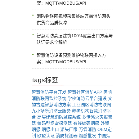
案：MQTT/MODBUS/API
消防物联网视频采集终端万霖消防源头
供货商品质保障
智慧消防高层建筑100%覆盖出口方案与
认证要求全解析
智慧消防设备预测维护物联网接入方
案：MQTT/MODBUS/API
tags标签
智慧消防平台开发
智慧社区消防APP
医院
消防联网监控系统
学校消防云平台建设
文
物古建智慧消防方案
工业园区消防物联网
九小场所消防云服务
养老机构智慧消防平
台
高层建筑消防监控系统
多传感火灾报警
器
编码型烟雾探测器
有线编码烟感
外贸
烟感
烟感出口
源头厂家
万霖消防
OEM定
制
欧盟认证
消防探测器
烟感批发
中国烟