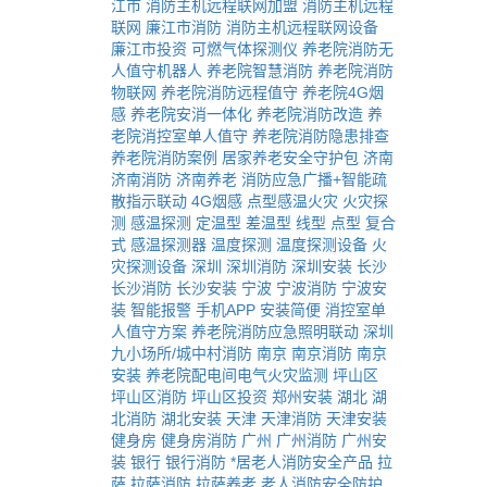
江市
消防主机远程联网加盟
消防主机远程
联网
廉江市消防
消防主机远程联网设备
廉江市投资
可燃气体探测仪
养老院消防无
人值守机器人
养老院智慧消防
养老院消防
物联网
养老院消防远程值守
养老院4G烟
感
养老院安消一体化
养老院消防改造
养
老院消控室单人值守
养老院消防隐患排查
养老院消防案例
居家养老安全守护包
济南
济南消防
济南养老
消防应急广播+智能疏
散指示联动
4G烟感
点型感温火灾
火灾探
测
感温探测
定温型
差温型
线型
点型
复合
式
感温探测器
温度探测
温度探测设备
火
灾探测设备
深圳
深圳消防
深圳安装
长沙
长沙消防
长沙安装
宁波
宁波消防
宁波安
装
智能报警
手机APP
安装简便
消控室单
人值守方案
养老院消防应急照明联动
深圳
九小场所/城中村消防
南京
南京消防
南京
安装
养老院配电间电气火灾监测
坪山区
坪山区消防
坪山区投资
郑州安装
湖北
湖
北消防
湖北安装
天津
天津消防
天津安装
健身房
健身房消防
广州
广州消防
广州安
装
银行
银行消防
*居老人消防安全产品
拉
萨
拉萨消防
拉萨养老
老人消防安全防护