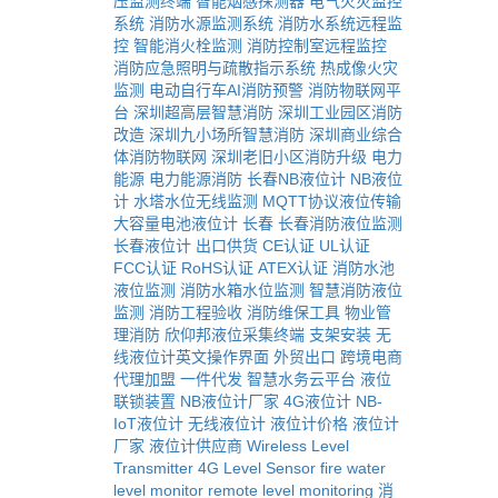
压监测终端
智能烟感探测器
电气火灾监控
系统
消防水源监测系统
消防水系统远程监
控
智能消火栓监测
消防控制室远程监控
消防应急照明与疏散指示系统
热成像火灾
监测
电动自行车AI消防预警
消防物联网平
台
深圳超高层智慧消防
深圳工业园区消防
改造
深圳九小场所智慧消防
深圳商业综合
体消防物联网
深圳老旧小区消防升级
电力
能源
电力能源消防
长春NB液位计
NB液位
计
水塔水位无线监测
MQTT协议液位传输
大容量电池液位计
长春
长春消防液位监测
长春液位计
出口供货
CE认证
UL认证
FCC认证
RoHS认证
ATEX认证
消防水池
液位监测
消防水箱水位监测
智慧消防液位
监测
消防工程验收
消防维保工具
物业管
理消防
欣仰邦液位采集终端
支架安装
无
线液位计英文操作界面
外贸出口
跨境电商
代理加盟
一件代发
智慧水务云平台
液位
联锁装置
NB液位计厂家
4G液位计
NB-
IoT液位计
无线液位计
液位计价格
液位计
厂家
液位计供应商
Wireless Level
Transmitter
4G Level Sensor
fire water
level monitor
remote level monitoring
消