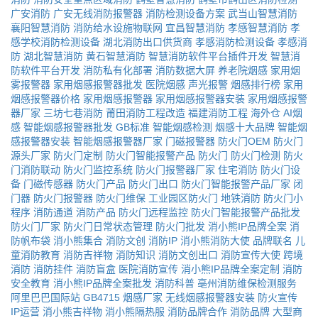
广安消防
广安无线消防报警器
消防检测设备方案
武当山智慧消防
襄阳智慧消防
消防给水设施物联网
宜昌智慧消防
孝感智慧消防
孝
感学校消防检测设备
湖北消防出口供货商
孝感消防检测设备
孝感消
防
湖北智慧消防
黄石智慧消防
智慧消防软件平台插件开发
智慧消
防软件平台开发
消防私有化部署
消防数据大屏
养老院烟感
家用烟
雾报警器
家用烟感报警器批发
医院烟感
声光报警
烟感排行榜
家用
烟感报警器价格
家用烟感报警器
家用烟感报警器安装
家用烟感报警
器厂家
三坊七巷消防
莆田消防工程改造
福建消防工程
海外仓
AI烟
感
智能烟感报警器批发
GB标准
智能烟感检测
烟感十大品牌
智能烟
感报警器安装
智能烟感报警器厂家
门磁报警器
防火门OEM
防火门
源头厂家
防火门定制
防火门智能报警产品
防火门
防火门检测
防火
门消防联动
防火门监控系统
防火门报警器厂家
住宅消防
防火门设
备
门磁传感器
防火门产品
防火门出口
防火门智能报警产品厂家
闭
门器
防火门报警器
防火门维保
工业园区防火门
地铁消防
防火门小
程序
消防通道
消防产品
防火门远程监控
防火门智能报警产品批发
防火门厂家
防火门日常状态管理
防火门批发
消小熊IP品牌全案
消
防帆布袋
消小熊集合
消防文创
消防IP
消小熊消防大使
品牌联名
儿
童消防教育
消防吉祥物
消防知识
消防文创出口
消防宣传大使
跨境
消防
消防挂件
消防盲盒
医院消防宣传
消小熊IP品牌全案定制
消防
安全教育
消小熊IP品牌全案批发
消防科普
亳州消防维保检测服务
阿里巴巴国际站
GB4715
烟感厂家
无线烟感报警器安装
防火宣传
IP运营
消小熊吉祥物
消小熊隔热服
消防品牌合作
消防品牌
大型商