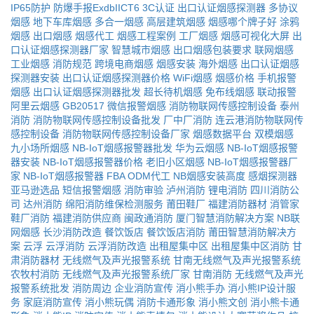
IP65防护
防爆手报ExdbIICT6
3C认证
出口认证烟感探测器
多协议
烟感
地下车库烟感
多合一烟感
高层建筑烟感
烟感哪个牌子好
涂鸦
烟感
出口烟感
烟感代工
烟感工程案例
工厂烟感
烟感可视化大屏
出
口认证烟感探测器厂家
智慧城市烟感
出口烟感包装要求
联网烟感
工业烟感
消防规范
跨境电商烟感
烟感安装
海外烟感
出口认证烟感
探测器安装
出口认证烟感探测器价格
WiFi烟感
烟感价格
手机报警
烟感
出口认证烟感探测器批发
超长待机烟感
免布线烟感
联动报警
阿里云烟感
GB20517
微信报警烟感
消防物联网传感控制设备
泰州
消防
消防物联网传感控制设备批发
厂中厂消防
连云港消防物联网传
感控制设备
消防物联网传感控制设备厂家
烟感数据平台
双模烟感
九小场所烟感
NB-IoT烟感报警器批发
华为云烟感
NB-IoT烟感报警
器安装
NB-IoT烟感报警器价格
老旧小区烟感
NB-IoT烟感报警器厂
家
NB-IoT烟感报警器
FBA
ODM代工
NB烟感安装高度
感烟探测器
亚马逊选品
短信报警烟感
消防审验
泸州消防
锂电消防
四川消防公
司
达州消防
绵阳消防维保检测服务
莆田鞋厂
福建消防器材
消管家
鞋厂消防
福建消防供应商
闽政通消防
厦门智慧消防解决方案
NB联
网烟感
长沙消防改造
餐饮饭店
餐饮饭店消防
莆田智慧消防解决方
案
云浮
云浮消防
云浮消防改造
出租屋集中区
出租屋集中区消防
甘
肃消防器材
无线燃气及声光报警系统
甘南无线燃气及声光报警系统
农牧村消防
无线燃气及声光报警系统厂家
甘南消防
无线燃气及声光
报警系统批发
消防周边
企业消防宣传
消小熊手办
消小熊IP设计服
务
家庭消防宣传
消小熊玩偶
消防卡通形象
消小熊文创
消小熊卡通