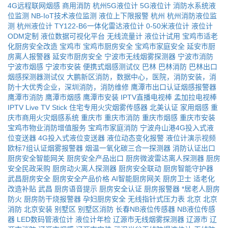
4G远程联网烟感
商用消防
杭州5G液位计
5G液位计
消防水系统液
位监测
NB-IoT技术液位监测
液位上下限报警
杭州
杭州消防液位监
测
杭州液位计
TY122-B6一体化雷达液位计
0-50米液位计
液位计
ODM定制
液位数据可视化平台
无线流量计
液位计试用
宝鸡市适老
化厨房安全改造
宝鸡市
宝鸡市厨房安全
宝鸡市家庭安全
延安市厨
房离人报警器
延安市厨房安全
宁波市无线烟雾探测器
宁波市消防
宁波市烟感
宁波市安装
便携式烟感测试仪
巴林
巴林消防
巴林出口
烟感探测器测试仪
大鹏新区消防，数据中心，医院，消防安装，消
防十大优秀企业，深圳消防，消防维修
鹰潭市出口认证烟感报警器
鹰潭市消防
鹰潭市烟感
鹰潭市安装
IPTV直播电视棒
孟加拉电视棒
IPTV Live TV Stick
住宅专用火灾烟雾传感器
北美认证
家用烟感
重
庆市商用火灾烟感系统
重庆市
重庆市消防
重庆市烟感
重庆市安装
宝鸡市物业消防增值服务
宝鸡市家庭消防
宁波舟山港4G投入式液
位变送器
4G投入式液位变送器
液位动态变化报警
液位计演示视频
欧标7组认证烟雾报警器
烟温一氧化碳三合一探测器
消防认证出口
厨房安全智能网关
厨房安全产品出口
厨房微波雷达离人探测器
厨房
安全民政采购
厨房动火离人探测器
厨房安全联动
厨房智能守护器
武昌厨房安全
厨房安全产品价格
AI智能厨房网关
厨房卫士
适老化
改造补贴
武昌
厨房语音提示
厨房安全认证
厨房报警器
*居老人厨房
防火
厨房防干烧报警器
孕妇厨房安全
无线指针式压力表
北京
北京
消防
北京安装
别墅区
别墅区消防
长春NB液位传感器
NB液位传感
器
LED数码管液位计
液位计年检
辽源市无线烟雾探测器
辽源市
辽