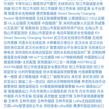
尔消防
卡塔尔出口
烟感测试气雾剂
无线测试仪
阳江市烟温复合探
测器
阳江市
阳江市消防
阳江市烟感
阳江市安装
消防蓝海
云平台管
理
智能安全充电插座
捷克智能插座
Smart Security Charging
Socket
电池供电烟感
无线互联烟雾报警器
公寓烟感出口
CE认证烟
感
UL认证烟感
光电烟感
中国烟感厂家
深圳热成像火灾监测
热成像
火灾监测厂家
智能探测
五指山市家庭消防轻资产创业
五指山市
五
指山市家庭消防
五指山市家庭安全
电动车智能安全充电插座
EV
Smart Security Charging Socket
武汉光谷无线液位传感器
无线液
位传感器
河道水位无线监测
大屏幕显示液位计
武汉光谷
武汉光谷
消防液位监测
武汉光谷液位计
智慧消防云平台液位监测
无线液位计
换电池
深圳消防水系统远程监控
消防水系统远程监控厂家
定制贴牌
烟温复合探测器
NB-IoT*立式烟感
NB-IoT物联网烟感
中国国标认证
烟温探测器+主机配套
家用烟温CO三合一探测器
AS3786认证
AS3786烟感
阳江市街道家庭安全惠民项目
阳江市家庭消防
阳江市
家庭安全
比利时智能插座
防水型烟温探测报警器
光电烟雾报警器
单一烟感
波兰智能插座
中国工厂烟感测试仪
肯尼亚
肯尼亚消防
肯
尼亚出口
烟温二合一测试仪
消防水压物联网传感器
养老院无线手动
报警按钮
烟感温感组合
4G智能联网烟雾报警器
RoHS
烟感出口厂
家
智能烟感出口
丹东市商用火灾烟感系统
丹东市
丹东市消防
丹东
市烟感
丹东市安装
低误报
高灵敏度
加盟代理
玉林市家用烟雾报警
器
玉林市
玉林市消防
玉林市烟感
玉林市安装
LoRa无线组网消防
万霖LoRa智慧消防云平台
学校宿舍LoRa消防
鹰潭市家庭消防出口