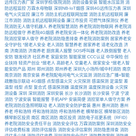
远传压力表厂家
深圳学校/医院消防
消防设备安装
智能水压监测
消
防远程监控
万霖水母物联
深圳NB-IoT烟感
深圳4G远传压力表
深圳
电气火灾监控
廉江市
消防主机远程联网加盟
消防主机远程联网
廉
江市消防
消防主机远程联网设备
廉江市投资
可燃气体探测仪
养老
院消防无人值守机器人
养老院智慧消防
养老院消防物联网
养老院消
防远程值守
养老院4G烟感
养老院安消一体化
养老院消防改造
养老
院消控室单人值守
养老院消防隐患排查
养老院消防案例
居家养老安
全守护包
*居老人安全
老人消防
智慧养老
居家养老
适老化改造
济
南
济南消防
济南养老
厨房离人报警
SOS呼叫器
老人跌倒报警
老人
安防
银发经济
社区养老
家庭安防
智能家居
CCC认证
中华保险
创
业扶持
轻资产创业
*居老人
高龄老人
空巢老人
居家安全
*居老人智
能安防产品
郑州
郑州消防
郑州养老
深圳九小场所/城中村消防
南京
南京消防
南京安装
养老院配电间电气火灾监测
消防应急广播+智能
疏散指示联动
4G烟感
点型感温火灾
火灾探测
感温探测
定温型
差
温型
线型
点型
复合式
感温探测器
温度探测
温度探测设备
火灾探
测设备
深圳
深圳消防
深圳安装
长沙
长沙消防
长沙安装
宁波
宁波
消防
宁波安装
智能报警
手机APP
安装简便
消控室单人值守方案
养
老院消防应急照明联动
老人消防安全防护套装
惠州
惠州消防
惠州
养老
呼和浩特
呼和浩特消防
呼和浩特养老
横琴新区
横琴新区消防
横琴新区投资
南区
南区消防
南区投资
消防电子巡更系统（RFID）
养老院消防安全责任平台
消防安全评估
万霖消防案例
深圳消防安全
评估收费标准
消防评估报告
消防安全评估案例
消防隐患排查
消防
评估多少钱
消防评估收费
深圳消防安全评估
消防整改案例
消防维