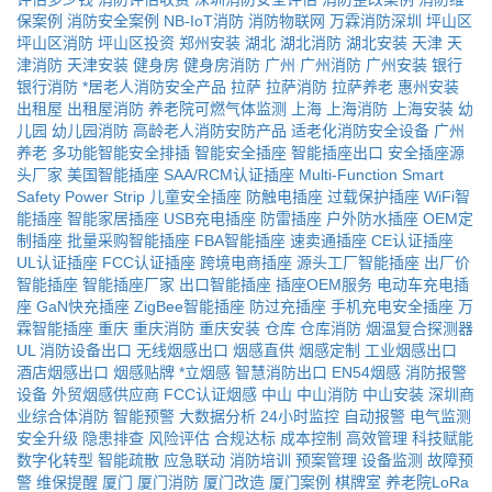
保案例
消防安全案例
NB-IoT消防
消防物联网
万霖消防深圳
坪山区
坪山区消防
坪山区投资
郑州安装
湖北
湖北消防
湖北安装
天津
天
津消防
天津安装
健身房
健身房消防
广州
广州消防
广州安装
银行
银行消防
*居老人消防安全产品
拉萨
拉萨消防
拉萨养老
惠州安装
出租屋
出租屋消防
养老院可燃气体监测
上海
上海消防
上海安装
幼
儿园
幼儿园消防
高龄老人消防安防产品
适老化消防安全设备
广州
养老
多功能智能安全排插
智能安全插座
智能插座出口
安全插座源
头厂家
美国智能插座
SAA/RCM认证插座
Multi-Function Smart
Safety Power Strip
儿童安全插座
防触电插座
过载保护插座
WiFi智
能插座
智能家居插座
USB充电插座
防雷插座
户外防水插座
OEM定
制插座
批量采购智能插座
FBA智能插座
速卖通插座
CE认证插座
UL认证插座
FCC认证插座
跨境电商插座
源头工厂智能插座
出厂价
智能插座
智能插座厂家
出口智能插座
插座OEM服务
电动车充电插
座
GaN快充插座
ZigBee智能插座
防过充插座
手机充电安全插座
万
霖智能插座
重庆
重庆消防
重庆安装
仓库
仓库消防
烟温复合探测器
UL
消防设备出口
无线烟感出口
烟感直供
烟感定制
工业烟感出口
酒店烟感出口
烟感贴牌
*立烟感
智慧消防出口
EN54烟感
消防报警
设备
外贸烟感供应商
FCC认证烟感
中山
中山消防
中山安装
深圳商
业综合体消防
智能预警
大数据分析
24小时监控
自动报警
电气监测
安全升级
隐患排查
风险评估
合规达标
成本控制
高效管理
科技赋能
数字化转型
智能疏散
应急联动
消防培训
预案管理
设备监测
故障预
警
维保提醒
厦门
厦门消防
厦门改造
厦门案例
棋牌室
养老院LoRa