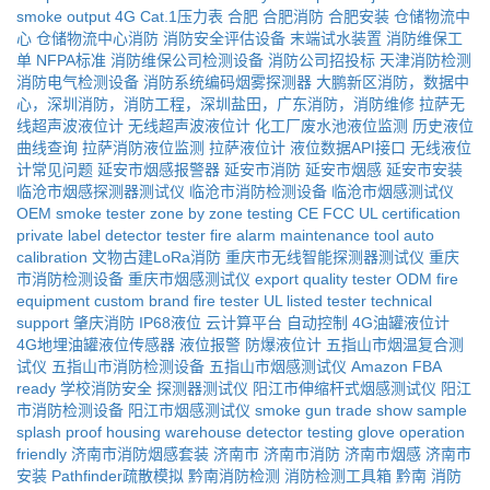
smoke output
4G Cat.1压力表
合肥
合肥消防
合肥安装
仓储物流中
心
仓储物流中心消防
消防安全评估设备
末端试水装置
消防维保工
单
NFPA标准
消防维保公司检测设备
消防公司招投标
天津消防检测
消防电气检测设备
消防系统编码烟雾探测器
大鹏新区消防，数据中
心，深圳消防，消防工程，深圳盐田，广东消防，消防维修
拉萨无
线超声波液位计
无线超声波液位计
化工厂废水池液位监测
历史液位
曲线查询
拉萨消防液位监测
拉萨液位计
液位数据API接口
无线液位
计常见问题
延安市烟感报警器
延安市消防
延安市烟感
延安市安装
临沧市烟感探测器测试仪
临沧市消防检测设备
临沧市烟感测试仪
OEM smoke tester
zone by zone testing
CE FCC UL certification
private label detector tester
fire alarm maintenance tool
auto
calibration
文物古建LoRa消防
重庆市无线智能探测器测试仪
重庆
市消防检测设备
重庆市烟感测试仪
export quality tester
ODM fire
equipment
custom brand fire tester
UL listed tester
technical
support
肇庆消防
IP68液位
云计算平台
自动控制
4G油罐液位计
4G地埋油罐液位传感器
液位报警
防爆液位计
五指山市烟温复合测
试仪
五指山市消防检测设备
五指山市烟感测试仪
Amazon FBA
ready
学校消防安全
探测器测试仪
阳江市伸缩杆式烟感测试仪
阳江
市消防检测设备
阳江市烟感测试仪
smoke gun
trade show sample
splash proof housing
warehouse detector testing
glove operation
friendly
济南市消防烟感套装
济南市
济南市消防
济南市烟感
济南市
安装
Pathfinder疏散模拟
黔南消防检测
消防检测工具箱
黔南
消防