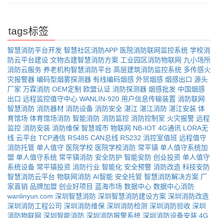
tags标签
智慧消防平台开发
智慧社区消防APP
医院消防联网监控系统
学校消
防云平台建设
文物古建智慧消防方案
工业园区消防物联网
九小场所
消防云服务
养老机构智慧消防平台
高层建筑消防监控系统
多传感火
灾报警器
编码型烟雾探测器
有线编码烟感
外贸烟感
烟感出口
源头
厂家
万霖消防
OEM定制
欧盟认证
消防探测器
烟感批发
中国烟感
出口
远程监控值守中心
WANLIN-920
用户信息传输装置
消防联网
智慧消防
消防器材
消防设备
消防安全
湛江
湛江消防
湛江安装
体
育馆场
体育馆场消防
智能消防
消防监控
消防控制室
火灾报警
远程
监控
消防安装
消防维保
智慧城市
物联网
NB-IOT
4G通讯
LORA无
线
云平台
TCP通信
RS485
CAN总线
RS232
消控室值班
远程值守
消防托管
单人值守
医院学校
医院学校消防
常平镇
单人值守系统加
盟
单人值守系统
常平镇消防
安全防护
智能安防
创业投资
单人值守
系统设备
常平镇投资
消防行业
智能化
安全预警
消防改造
科技安防
智慧消防云平台
物联网消防
AI智能
安全托管
智慧消防解决方案
厂
家直销
品牌加盟
创业好项目
蓝海市场
数据中心
数据中心消防
wanlinyun.com
深圳智慧消防
深圳智慧消防建设方案
深圳消防改造
深圳消防工程公司
深圳消防维保
深圳消防检测
深圳消防验收
深圳
消防物联网
深圳智能消防
深圳消防报警系统
深圳消防设备安装
4G