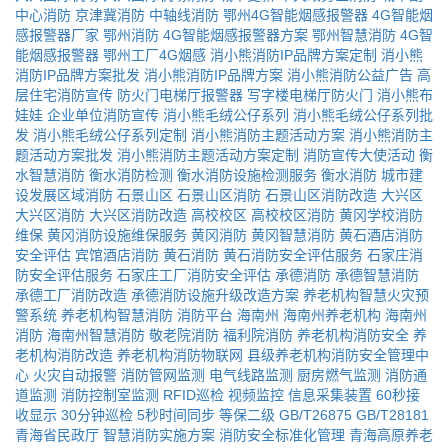
中心消防
京津冀消防
中轴线消防
鄂州4G智能烟感报警器
4G智能烟
感报警器厂家
鄂州消防
4G智能烟感报警器方案
鄂州智慧消防
4G智
能烟感报警器
鄂州工厂4G烟感
消小熊消防IP品牌方案定制
消小熊
消防IP品牌方案批发
消小熊消防IP品牌方案
消小熊消防公益广告
高
层住宅消防宣传
防火门电梯厅报警器
写字楼电梯厅防火门
消小熊布
娃娃
企业单位消防宣传
消小熊毛绒公仔系列
消小熊毛绒公仔系列批
发
消小熊毛绒公仔系列定制
消小熊消防主题活动方案
消小熊消防主
题活动方案批发
消小熊消防主题活动方案定制
消防宣传大使活动
衡
水智慧消防
衡水消防检测
衡水消防设施检测服务
衡水消防
城市建
设发展区域消防
石景山区
石景山区消防
石景山区消防改造
大兴区
大兴区消防
大兴区消防改造
高校校区
高校校区消防
黄冈学校消防
维保
黄冈消防设施维保服务
黄冈消防
黄冈智慧消防
黄石酒店消防
安全评估
宾馆酒店消防
黄石消防
黄石消防安全评估服务
石家庄消
防安全评估服务
石家庄工厂消防安全评估
承德消防
承德智慧消防
承德工厂消防改造
承德消防设施升级改造方案
养老机构智慧火灾预
警系统
养老机构智慧消防
消防平台
海南州
海南州养老机构
海南州
消防
海南州智慧消防
敬老院消防
福利院消防
养老机构消防安全
养
老机构消防改造
养老机构消防物联网
县级养老机构消防安全管理中
心
火灾自动报警
消防管网监测
电气线路监测
厨房燃气监测
消防通
道监测
消防控制室监测
RFID巡检
视频监控
信息采集装置
60秒接
收显示
30分钟巡检
5秒时间同步
等保二级
GB/T26875
GB/T28181
青海省民政厅
智慧消防实施方案
消防安全标准化管理
青海高原养老