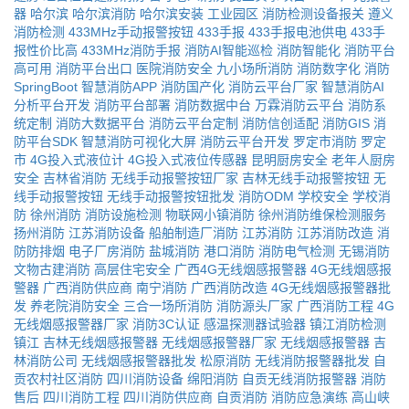
器
哈尔滨
哈尔滨消防
哈尔滨安装
工业园区
消防检测设备报关
遵义
消防检测
433MHz手动报警按钮
433手报
433手报电池供电
433手
报性价比高
433MHz消防手报
消防AI智能巡检
消防智能化
消防平台
高可用
消防平台出口
医院消防安全
九小场所消防
消防数字化
消防
SpringBoot
智慧消防APP
消防国产化
消防云平台厂家
智慧消防AI
分析平台开发
消防平台部署
消防数据中台
万霖消防云平台
消防系
统定制
消防大数据平台
消防云平台定制
消防信创适配
消防GIS
消
防平台SDK
智慧消防可视化大屏
消防云平台开发
罗定市消防
罗定
市
4G投入式液位计
4G投入式液位传感器
昆明厨房安全
老年人厨房
安全
吉林省消防
无线手动报警按钮厂家
吉林无线手动报警按钮
无
线手动报警按钮
无线手动报警按钮批发
消防ODM
学校安全
学校消
防
徐州消防
消防设施检测
物联网小镇消防
徐州消防维保检测服务
扬州消防
江苏消防设备
船舶制造厂消防
江苏消防
江苏消防改造
消
防防排烟
电子厂房消防
盐城消防
港口消防
消防电气检测
无锡消防
文物古建消防
高层住宅安全
广西4G无线烟感报警器
4G无线烟感报
警器
广西消防供应商
南宁消防
广西消防改造
4G无线烟感报警器批
发
养老院消防安全
三合一场所消防
消防源头厂家
广西消防工程
4G
无线烟感报警器厂家
消防3C认证
感温探测器试验器
镇江消防检测
镇江
吉林无线烟感报警器
无线烟感报警器厂家
无线烟感报警器
吉
林消防公司
无线烟感报警器批发
松原消防
无线消防报警器批发
自
贡农村社区消防
四川消防设备
绵阳消防
自贡无线消防报警器
消防
售后
四川消防工程
四川消防供应商
自贡消防
消防应急演练
高山峡