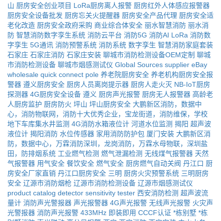
山
厨房安全创业项目
LoRa厨房离人报警
厨房红外人体感应报警器
厨房安全设备批发
厨房忘关火提醒器
厨房安全产品代理
厨房安全适
老化改造
厨房安全政府采购
商业综合体安全
丽水智慧消防
丽水消
防
智慧消防数字孪生系统
消防云平台
消防5G
消防AI
LoRa
消防数
字孪生
5G通讯
消防预警系统
消防系统
数字孪生
智慧消防家庭套装
石家庄
石家庄消防
石家庄安装
聊城市消防检测设备OEM定制
聊城
市消防检测设备
聊城市烟感测试仪
Global Sources supplier
eBay
wholesale
quick connect pole
养老院厨房安全
养老机构厨房安全报
警器
遵义厨房安全
厨房人员离岗提示器
厨房人走火灭
NB-IoT厨房
探测器
4G厨房安全设备
遵义
厨房声光报警
厨房无人报警器
高龄老
人厨房监护
厨房防火
坪山
坪山厨房安全
大鹏新区消防，数据中
心，消防物联网，消防十大优秀企业，宝龙街道，消防维保，学校
地下车库集水井监测
4G消防水箱液位计
河道水位监测
揭阳
超声波
液位计
揭阳消防
水位传感器
家用消防防护包
厦门安装
大鹏新区消
防，数据中心，万霖消防深圳，龙岗消防，万霖水母物联，深圳盐
田，防排烟系统
工业燃气检测
燃气泄漏检测
无线煤气报警器
天然
气报警器
用气安全
餐饮安全
燃气安全
厨房燃气自动关阀
丹江口
厨
房安全厂家直销
丹江口厨房安全
三明
厨房火灾预警系统
三明厨房
安全
辽源市消防烟枪
辽源市消防检测设备
辽源市烟感测试仪
product catalog
detector sensitivity tester
西安消防检测
超声波流
量计
消防声光警报器
声光报警器
4G声光报警
无线声光报警
火灾声
光警报器
消防声光报警
433MHz
即装即用
CCCF认证
*栋别墅
*栋