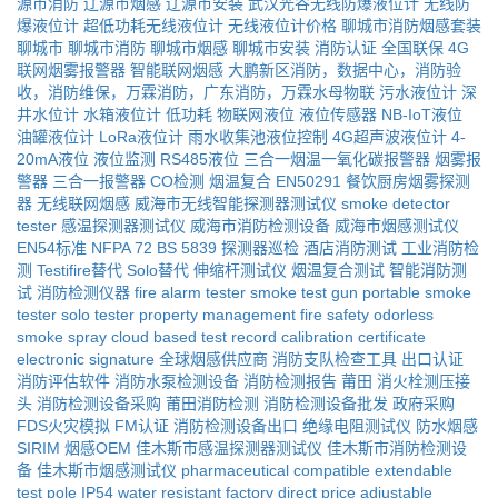
源市消防
辽源市烟感
辽源市安装
武汉光谷无线防爆液位计
无线防
爆液位计
超低功耗无线液位计
无线液位计价格
聊城市消防烟感套装
聊城市
聊城市消防
聊城市烟感
聊城市安装
消防认证
全国联保
4G
联网烟雾报警器
智能联网烟感
大鹏新区消防，数据中心，消防验
收，消防维保，万霖消防，广东消防，万霖水母物联
污水液位计
深
井水位计
水箱液位计
低功耗
物联网液位
液位传感器
NB-IoT液位
油罐液位计
LoRa液位计
雨水收集池液位控制
4G超声波液位计
4-
20mA液位
液位监测
RS485液位
三合一烟温一氧化碳报警器
烟雾报
警器
三合一报警器
CO检测
烟温复合
EN50291
餐饮厨房烟雾探测
器
无线联网烟感
威海市无线智能探测器测试仪
smoke detector
tester
感温探测器测试仪
威海市消防检测设备
威海市烟感测试仪
EN54标准
NFPA 72
BS 5839
探测器巡检
酒店消防测试
工业消防检
测
Testifire替代
Solo替代
伸缩杆测试仪
烟温复合测试
智能消防测
试
消防检测仪器
fire alarm tester
smoke test gun
portable smoke
tester
solo tester
property management fire safety
odorless
smoke spray
cloud based test record
calibration certificate
electronic signature
全球烟感供应商
消防支队检查工具
出口认证
消防评估软件
消防水泵检测设备
消防检测报告
莆田
消火栓测压接
头
消防检测设备采购
莆田消防检测
消防检测设备批发
政府采购
FDS火灾模拟
FM认证
消防检测设备出口
绝缘电阻测试仪
防水烟感
SIRIM
烟感OEM
佳木斯市感温探测器测试仪
佳木斯市消防检测设
备
佳木斯市烟感测试仪
pharmaceutical compatible
extendable
test pole
IP54 water resistant
factory direct price
adjustable