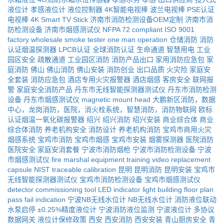
液位计
孝感液位计
液位控制器
4K智能电视棒
波兰电视棒
PSE认证
电视棒
4K Smart TV Stick
济南市消防检测设备OEM定制
济南市消
防检测设备
济南市烟感测试仪
NFPA 72 compliant
ISO 9001
factory
wholesale smoke tester
one man operation
仓储消防
消防
认证烟温探测器
LPCB认证
全球消防认证
生命通道
智慧用电
工业
园区安全
疏散通道
工业园区消防
消防产品出口
家用消防应急包
家
庭消防
佛山
佛山消防
佛山安装
消防创业
出口品质
火灾险
家庭安
全套装
消防应急包
酒店专用火灾报警器
酒店烟感
客房安全
联网报
警
家庭安全消防产品
丹东市无线智能探测器测试仪
丹东市消防检测
设备
丹东市烟感测试仪
magnetic mount head
大鹏新区消防，数据
中心，龙岗消防，医院，消火栓系统，智慧消防，消防物联网
欧标
认证烟温一氧化碳报警器
绍兴
绍兴消防
绍兴安装
商业综合体
商业
综合体消防
养老机构安全
消防设计
养老机构消防
宝鸡市商用火灾
烟感系统
宝鸡市消防
宝鸡市烟感
宝鸡市安装
烟雾探测器
医院消防
医院安全
家庭安消套餐
宁波市消防烟枪
宁波市消防检测设备
宁波
市烟感测试仪
fire marshal equipment
training video
replacement
capsule
NIST traceable calibration
昆明
昆明消防
昆明安装
宝鸡市
无线智能探测器测试仪
宝鸡市消防检测设备
宝鸡市烟感测试仪
detector commissioning tool
LED indicator light
building floor plan
pass fail indication
宁波NB无线水位计
NB无线水位计
消防液位联动
水泵启停
±0.25%精度液位计
宁波消防液位监测
宁波液位计
多协议
数据网关
液位计保修政策
西安
西安消防
西安安装
青山厨房安全
青