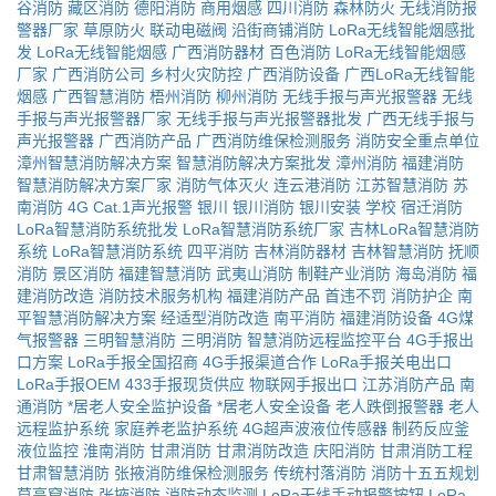
谷消防
藏区消防
德阳消防
商用烟感
四川消防
森林防火
无线消防报
警器厂家
草原防火
联动电磁阀
沿街商铺消防
LoRa无线智能烟感批
发
LoRa无线智能烟感
广西消防器材
百色消防
LoRa无线智能烟感
厂家
广西消防公司
乡村火灾防控
广西消防设备
广西LoRa无线智能
烟感
广西智慧消防
梧州消防
柳州消防
无线手报与声光报警器
无线
手报与声光报警器厂家
无线手报与声光报警器批发
广西无线手报与
声光报警器
广西消防产品
广西消防维保检测服务
消防安全重点单位
漳州智慧消防解决方案
智慧消防解决方案批发
漳州消防
福建消防
智慧消防解决方案厂家
消防气体灭火
连云港消防
江苏智慧消防
苏
南消防
4G Cat.1声光报警
银川
银川消防
银川安装
学校
宿迁消防
LoRa智慧消防系统批发
LoRa智慧消防系统厂家
吉林LoRa智慧消防
系统
LoRa智慧消防系统
四平消防
吉林消防器材
吉林智慧消防
抚顺
消防
景区消防
福建智慧消防
武夷山消防
制鞋产业消防
海岛消防
福
建消防改造
消防技术服务机构
福建消防产品
首违不罚
消防护企
南
平智慧消防解决方案
经适型消防改造
南平消防
福建消防设备
4G煤
气报警器
三明智慧消防
三明消防
智慧消防远程监控平台
4G手报出
口方案
LoRa手报全国招商
4G手报渠道合作
LoRa手报关电出口
LoRa手报OEM
433手报现货供应
物联网手报出口
江苏消防产品
南
通消防
*居老人安全监护设备
*居老人安全设备
老人跌倒报警器
老人
远程监护系统
家庭养老监护系统
4G超声波液位传感器
制药反应釜
液位监控
淮南消防
甘肃消防
甘肃消防改造
庆阳消防
甘肃消防工程
甘肃智慧消防
张掖消防维保检测服务
传统村落消防
消防十五五规划
莫高窟消防
张掖消防
消防动态监测
LoRa无线手动报警按钮
LoRa