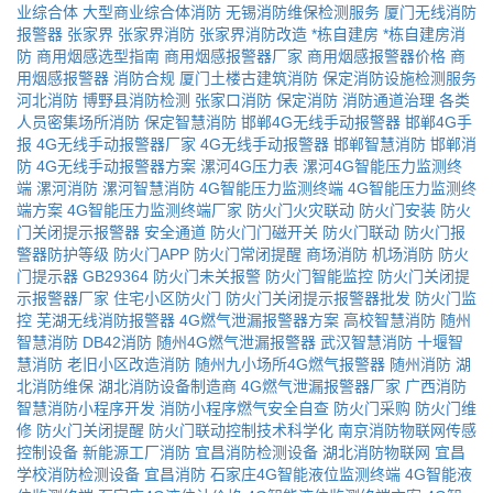
业综合体
大型商业综合体消防
无锡消防维保检测服务
厦门无线消防
报警器
张家界
张家界消防
张家界消防改造
*栋自建房
*栋自建房消
防
商用烟感选型指南
商用烟感报警器厂家
商用烟感报警器价格
商
用烟感报警器
消防合规
厦门土楼古建筑消防
保定消防设施检测服务
河北消防
博野县消防检测
张家口消防
保定消防
消防通道治理
各类
人员密集场所消防
保定智慧消防
邯郸4G无线手动报警器
邯郸4G手
报
4G无线手动报警器厂家
4G无线手动报警器
邯郸智慧消防
邯郸消
防
4G无线手动报警器方案
漯河4G压力表
漯河4G智能压力监测终
端
漯河消防
漯河智慧消防
4G智能压力监测终端
4G智能压力监测终
端方案
4G智能压力监测终端厂家
防火门火灾联动
防火门安装
防火
门关闭提示报警器
安全通道
防火门门磁开关
防火门联动
防火门报
警器防护等级
防火门APP
防火门常闭提醒
商场消防
机场消防
防火
门提示器
GB29364
防火门未关报警
防火门智能监控
防火门关闭提
示报警器厂家
住宅小区防火门
防火门关闭提示报警器批发
防火门监
控
芜湖无线消防报警器
4G燃气泄漏报警器方案
高校智慧消防
随州
智慧消防
DB42消防
随州4G燃气泄漏报警器
武汉智慧消防
十堰智
慧消防
老旧小区改造消防
随州九小场所4G燃气报警器
随州消防
湖
北消防维保
湖北消防设备制造商
4G燃气泄漏报警器厂家
广西消防
智慧消防小程序开发
消防小程序燃气安全自查
防火门采购
防火门维
修
防火门关闭提醒
防火门联动控制技术科学化
南京消防物联网传感
控制设备
新能源工厂消防
宜昌消防检测设备
湖北消防物联网
宜昌
学校消防检测设备
宜昌消防
石家庄4G智能液位监测终端
4G智能液