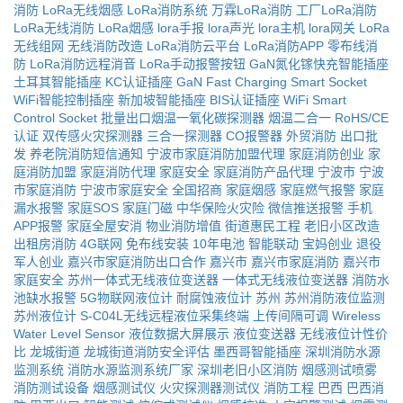
消防
LoRa无线烟感
LoRa消防系统
万霖LoRa消防
工厂LoRa消防
LoRa无线消防
LoRa烟感
lora手报
lora声光
lora主机
lora网关
LoRa
无线组网
无线消防改造
LoRa消防云平台
LoRa消防APP
零布线消
防
LoRa消防远程消音
LoRa手动报警按钮
GaN氮化镓快充智能插座
土耳其智能插座
KC认证插座
GaN Fast Charging Smart Socket
WiFi智能控制插座
新加坡智能插座
BIS认证插座
WiFi Smart
Control Socket
批量出口烟温一氧化碳探测器
烟温二合一
RoHS/CE
认证
双传感火灾探测器
三合一探测器
CO报警器
外贸消防
出口批
发
养老院消防短信通知
宁波市家庭消防加盟代理
家庭消防创业
家
庭消防加盟
家庭消防代理
家庭安全
家庭消防产品代理
宁波市
宁波
市家庭消防
宁波市家庭安全
全国招商
家庭烟感
家庭燃气报警
家庭
漏水报警
家庭SOS
家庭门磁
中华保险火灾险
微信推送报警
手机
APP报警
家庭全屋安消
物业消防增值
街道惠民工程
老旧小区改造
出租房消防
4G联网
免布线安装
10年电池
智能联动
宝妈创业
退役
军人创业
嘉兴市家庭消防出口合作
嘉兴市
嘉兴市家庭消防
嘉兴市
家庭安全
苏州一体式无线液位变送器
一体式无线液位变送器
消防水
池缺水报警
5G物联网液位计
耐腐蚀液位计
苏州
苏州消防液位监测
苏州液位计
S-C04L无线远程液位采集终端
上传间隔可调
Wireless
Water Level Sensor
液位数据大屏展示
液位变送器
无线液位计性价
比
龙城街道
龙城街道消防安全评估
墨西哥智能插座
深圳消防水源
监测系统
消防水源监测系统厂家
深圳老旧小区消防
烟感测试喷雾
消防测试设备
烟感测试仪
火灾探测器测试仪
消防工程
巴西
巴西消