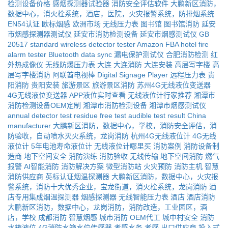
检测设备价格
感烟探测器试验器
消防安全评估软件
大鹏新区消防，
数据中心，消火栓系统，酒店，医院，火灾报警系统，防排烟系统
EN54认证
欧标烟感
欧洲市场
无线压力表
图书馆
图书馆消防
延安
市烟感探测器测试仪
延安市消防检测设备
延安市烟感测试仪
GB
20517 standard
wireless detector tester
Amazon FBA
hotel fire
alarm tester
Bluetooth data sync
漏电保护测试仪
合肥消防检测
红
外热成像仪
无线防爆压力表
大连
大连消防
大连安装
高层写字楼
高
层写字楼消防
阿联酋电视棒
Digital Signage Player
远程压力表
贵
阳消防
贵阳安装
旅游景区
旅游景区消防
苏州4G无线液位变送器
4G无线液位变送器
APP液位实时查看
无线液位计行家推荐
湘潭市
消防检测设备OEM定制
湘潭市消防检测设备
湘潭市烟感测试仪
annual detector test
residue free test
audible test result
China
manufacturer
大鹏新区消防，数据中心，学校，消防安全评估，消
防验收，自动喷水灭火系统，龙岗消防
杭州4G无线液位计
4G无线
液位计
5年电池寿命液位计
无线液位计哪里买
消防案例
消防设备制
造商
地下空间安全
消防演练
消防验收
无线传输
地下空间消防
燃气
报警
AI智能消防
消防解决方案
微型消防站
火灾预防
消防主机
智慧
消防供应商
英标认证烟温探测器
大鹏新区消防，数据中心，火灾报
警系统，消防十大优秀企业，宝龙街道，消火栓系统，龙岗消防
酒
店专用集成烟温探测器
烟感探测器
无线智能压力表
酒店
酒店消防
大鹏新区消防，数据中心，龙岗消防，消防改造，工业园区，酒
店，学校
成都消防
智慧烟感
城市消防
OEM代工
城中村安全
消防
水箱液位
4G消防水箱水位传感器
孝感水务
孝感
出口供应商
投入式