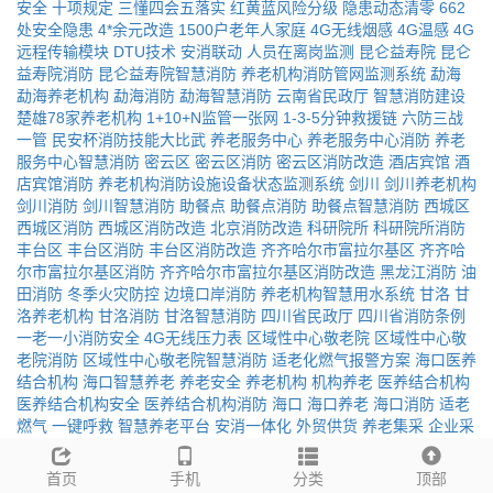
安全
十项规定
三懂四会五落实
红黄蓝风险分级
隐患动态清零
662
处安全隐患
4*余元改造
1500户老年人家庭
4G无线烟感
4G温感
4G
远程传输模块
DTU技术
安消联动
人员在离岗监测
昆仑益寿院
昆仑
益寿院消防
昆仑益寿院智慧消防
养老机构消防管网监测系统
勐海
勐海养老机构
勐海消防
勐海智慧消防
云南省民政厅
智慧消防建设
楚雄78家养老机构
1+10+N监管一张网
1-3-5分钟救援链
六防三战
一管
民安杯消防技能大比武
养老服务中心
养老服务中心消防
养老
服务中心智慧消防
密云区
密云区消防
密云区消防改造
酒店宾馆
酒
店宾馆消防
养老机构消防设施设备状态监测系统
剑川
剑川养老机构
剑川消防
剑川智慧消防
助餐点
助餐点消防
助餐点智慧消防
西城区
西城区消防
西城区消防改造
北京消防改造
科研院所
科研院所消防
丰台区
丰台区消防
丰台区消防改造
齐齐哈尔市富拉尔基区
齐齐哈
尔市富拉尔基区消防
齐齐哈尔市富拉尔基区消防改造
黑龙江消防
油
田消防
冬季火灾防控
边境口岸消防
养老机构智慧用水系统
甘洛
甘
洛养老机构
甘洛消防
甘洛智慧消防
四川省民政厅
四川省消防条例
一老一小消防安全
4G无线压力表
区域性中心敬老院
区域性中心敬
老院消防
区域性中心敬老院智慧消防
适老化燃气报警方案
海口医养
结合机构
海口智慧养老
养老安全
养老机构
机构养老
医养结合机构
医养结合机构安全
医养结合机构消防
海口
海口养老
海口消防
适老
燃气
一键呼救
智慧养老平台
安消一体化
外贸供货
养老集采
企业采
购
智能看护
安全监测
紧急呼叫
养老服务驿站
日间照料中心
24小时
监测
秒级响应
主动预警
养老机构消防应急广播系统
青海
青海养老
首页
手机
分类
顶部
机构
青海消防
青海智慧消防
福利院
福利院智慧消防
养老机构视频