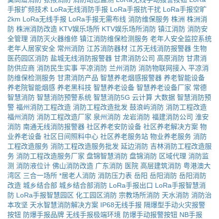
手报扩频技术
LoRa无线消防手报
LoRa手报抗干扰
LoRa手报空旷
2km
LoRa无线手报
LoRa手报无需布线
消防维保服务
株洲
株洲消
防
株洲消防改造
KTV娱乐场所
KTV娱乐场所消防
镇江消防
消防安
全管理
消防灭火器维修
镇江消防维保检测服务
老年人安全监控系统
老年人居家安全
常州消防
江苏消防器材
江苏无线消防报警器
生物
医药园区消防
盐城无线消防报警器
甘肃消防公司
高原消防
甘肃消
防供应商
消防民生实事
平凉消防
兰州消防
消防物联网接入
平凉消
防维保检测服务
甘肃消防产品
智慧养老烟感报警器
养老智能设备
养老院智能烟感
养老黑科技
智慧养老设备
智慧养老设备厂家
常德
智慧消防
智慧消防预警系统
智慧消防5G
云计算
大数据
智慧消防预
警
福州消防工程改造
消防工程改造批发
鼓浪屿消防
消防工程改造
福州消防
消防工程改造厂家
泉州消防
龙岩消防
福建消防公司
淮安
消防
南通无线消防报警器
社区养老安防设备
社区养老解决方案
物
业养老设备
社区日间照料中心
社区养老服务站
物业养老服务
消防
工程改造服务
消防工程改造服务批发
延边消防
吉林消防工程改造服
务
消防工程改造服务厂家
盘锦智慧消防
盘锦消防
区域代理
消防监
测
消防液位计
佛山消防改造
广东消防
医院
高层建筑消防
粤港澳大
湾区
三合一场所
*居老人消防
消防压力表
岳阳
岳阳消防
岳阳消防
改造
城乡结合部
城乡结合部消防
LoRa手报出口
LoRa手报智慧消
防
LoRa手报智慧园区
化工园区消防
宗教场所消防
天水消防
消防治
本攻坚
天水智慧消防解决方案
IP68无线手报
隔爆型手动火灾报警
按钮
防爆手报品牌
无线手报极端环境
防爆手动报警按钮
NB手报