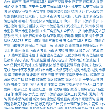
合作
鹰潭市
鹰潭市家庭消防
鹰潭市家庭安全
阳江市厨房离人报警
器加盟
阳江市厨房安全
延安市家庭消防创业
延安市
延安市家庭消
防
延安市家庭安全
火灾早期预警烟温传感器
德国认证
佳木斯市智
能烟感探测器
佳木斯市
佳木斯市消防
佳木斯市烟感
佳木斯市安装
微信报警
柳州市消防维保公司检测工具
柳州市
柳州市消防
柳州市
消防检测
便携式测试仪
漳州市消防维保公司检测工具
漳州市
漳州
市消防
漳州市消防检测
工业厂房消防安全评估
五指山市厨房无人预
警系统
五指山市厨房安全
联动互联烟雾探测器
英国认证
海外贴牌
烟感
AS3786
五指山市家用烟雾报警器
五指山市消防
五指山市烟感
五指山市安装
质保两年
深圳厂家
消防烟感
山南市消防维保公司检
测工具
山南市
山南市消防
山南市消防检测
贵阳无线导波雷达液位
计
无线导波雷达液位计
柴油罐液位监测
无线远传模块
液位超限短
信报警
贵阳
贵阳消防液位监测
贵阳液位计
海湾消防水池液位计
ABS塑料外壳
海外工业储罐液位
设备远程管理平台
手持式液位仪
无线液位计买家反馈
威海市商用火灾烟感系统
威海市消防
威海市烟
感
威海市安装
智能烟感
燕罗街道
燕罗街道消防安全评估
临汾市消
防局监督工具
临汾市
临汾市消防
临汾市消防检测
用于安保系统的
烟感测试仪
南非
南非消防
南非出口
嘉兴市厨房安全产品出口合作
嘉兴市厨房安全
复合型烟温一氧化碳探测仪
鹰潭市厨房安全产品出
口合作
鹰潭市厨房安全
潍坊市消防设施检测工具
潍坊市
潍坊市消
防
潍坊市消防检测
威海市物业消防增值服务
威海市家庭消防
昆明
滇池防爆无线液位计
防爆无线液位计
污水处理厂液位监控
宽温工作
液位计
昆明滇池
昆明滇池消防液位监测
昆明滇池液位计
移动端液