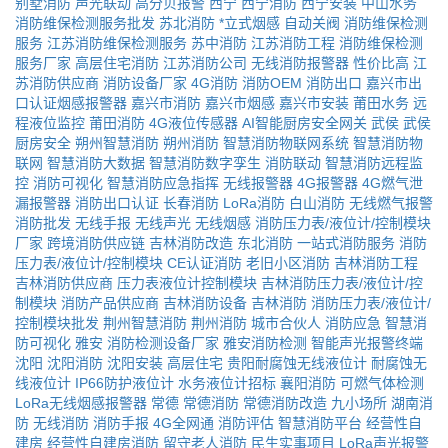
别墅消防
声光联动
高分贝报警
西宁
西宁消防
西宁安装
中山水务
消防维保检测服务批发
苏北消防
*立式烟感
自动关阀
消防维保检测
服务
江苏消防维保检测服务
苏中消防
江苏消防工程
消防维保检测
服务厂家
高层住宅消防
江苏消防公司
无线消防报警器
性价比高
江
苏消防供应商
消防设备厂家
4G消防
消防OEM
消防出口
嘉兴市出
口认证烟感报警器
嘉兴市消防
嘉兴市烟感
嘉兴市安装
莆田水务
远
程液位监控
莆田消防
4G液位传感器
AI智能厨房安全网关
武侯
武侯
厨房安全
朔州智慧消防
朔州消防
智慧消防物联网系统
智慧消防物
联网
智慧消防大数据
智慧消防数字孪生
消防联动
智慧消防远程监
控
消防可视化
智慧消防应急指挥
无线报警器
4G报警器
4G燃气泄
漏报警器
消防出口认证
长春消防
LoRa消防
白山消防
无线燃气报警
消防批发
无线手报
无线声光
无线烟感
消防压力表/液位计/控制模块
厂家
跨境消防供应链
吉林消防改造
东北消防
一站式消防服务
消防
压力表/液位计/控制模块
CE认证消防
老旧小区消防
吉林消防工程
吉林消防供应商
压力表液位计控制模块
吉林消防压力表/液位计/控
制模块
消防产品供应商
吉林消防设备
吉林消防
消防压力表/液位计/
控制模块批发
荆州智慧消防
荆州消防
城市合伙人
消防应急
智慧消
防可视化
雅安
消防检测设备厂家
雅安消防检测
智能声光报警终端
沈阳
沈阳消防
沈阳安装
高层住宅
贵阳耐腐蚀无线液位计
耐腐蚀无
线液位计
IP66防护液位计
水务液位计招标
襄阳消防
可燃气体检测
LoRa无线烟感报警器
常德
常德消防
常德消防改造
九小场所
湖南消
防
无线消防
消防手报
4G全网通
消防评估
智慧消防平台
经营性自
建房
经营性自建房消防
留守老人消防
民生实事项目
LoRa声光报警