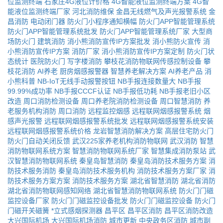
位监测终端
石家庄4G液位计价格
4G智能液位监测终端方案
4G智
能液位监测终端厂家
河北消防维保
金昌无线燃气及声光报警系统
金
昌消防
电动闭门器
防火门小程序通知横幅
防火门APP智能管理系统
防火门APP智能管理系统批发
防火门APP智能管理系统厂家
大型商
场防火门
建筑消防
消小熊消防宣传IP方案批发
消小熊防火宣传
消
小熊消防宣传IP方案
消防厂家
消小熊消防宣传IP方案定制
防火门状
态统计
医院防火门
写字楼消防
攀枝花消防物联网传感控制设备
攀
枝花消防
AI养老
厨房烟感报警器
智慧养老解决方案
AI养老产品
消
小熊科普
NB-IoT无线手动报警按钮
NB手报连接数量大
NB手报
99.99%成功率
NB手报CCCF认证
NB手报低功耗
NB手报老旧小区
改造
周口消防检测设备
周口养老院消防检测设备
周口智慧消防
养
老服务机构消防
周口消防
远程监控烟感
远程联网烟感报警系统
烟
感声光报警
远程联网烟感报警系统批发
远程联网烟感报警系统安装
远程联网烟感报警系统价格
龙岩智慧消防解决方案
高层住宅防火门
防火门自动关闭反馈
武汉225家养老机构消防物联网
武汉消防
智慧
消防物联网系统方案
智慧消防物联网系统厂家
智慧集成消防泵站
武
汉智慧消防物联网系统
秦皇岛智慧消防
秦皇岛消防技术服务方案
消
防技术服务消防
秦皇岛消防技术服务机构
消防技术服务方案厂家
消
防技术服务方案方案
消防技术服务方案
湖北省智慧消防
湖北省消防
湖北省消防物联网感知网络
湖北省智慧消防物联网系统
防火门门磁
监控设备厂家
防火门门磁监控设备批发
防火门门磁监控设备
防火门
门磁开关磁簧
*立式感烟探测器
昌平区
昌平区消防
昌平区消防改造
大兴国际机场
大兴国际机场消防
城市更新
中央政务区消防
城市副