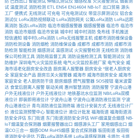
防
巴西出口
智能测试
伸缩式测试仪
烟感校准
火灾报警测试
烟雾测
试
温度测试
消防检测
ETL
EN54
EN14604
NB-IoT
出口贸易
源头
工厂
便携式
无线测试
可充电
可充电测试仪
带显示屏测试仪
铝合金
测试仪
LoRa消防视频联动
LoRa消防网关
公寓LoRa消防
LoRa远距
离消防
饭店LoRa消防
临沧市烟感报警器
烟感报警器
临沧市
临沧市
消防
临沧市烟感
临沧市安装
城中村
城中村消防
免布线
手机推送
短信通知
城中村LoRa消防
LoRa无线报警主机
成都市消防维保设备
消防检测设备
消防烟枪
消防维保设备
成都市
成都市消防
成都市消
防检测
智能检测
烟感测试
温感测试
火灾报警检测
无线检测
消防维
保公司检测工具
消防局监督工具
消防设施检测工具
智能测试仪
消
防维护
深圳电气火灾监控系统
电气火灾监控系统厂家
电气安全
威
海市适老化厨房安全改造
厨房离人报警器
厨房安全
*居老人厨房安
全
家庭安全产品
厨房忘关火报警器
威海市
威海市厨房安全
威海市
家庭安全
老人厨房防干烧
厨房烟感
燃气报警器
SOS按钮
毫米波雷
达
食堂后厨离人报警
联动关阀
惠州智慧消防
消防报警
宁波舟山港
户外无线液位计
户外无线液位计
地铁基坑水位监测
NB/LoRa双模
液位计
即装即用液位计
宁波舟山港
宁波舟山港消防液位监测
宁波
舟山港液位计
青鸟消防液位监测终端
液位计安装方式
无线液位计厂
价
液位监测预警中心
智能液位计
液位计批发
福海街道
福海街道消
防安全评估
东门街道
东门街道消防安全评估
WiFi烟温复合烟感
NB-
IoT烟温复合探测器
烟雾报警器出口
烟感源头工厂
家用烟感出口
烟
温CO三合一
烟感ODM
RoHS烟感
复合式探测器
坂田街道
坂田街
道消防安全评估
万霖LoRa消防系统
LoRa温感探测器
卡塔尔
卡塔