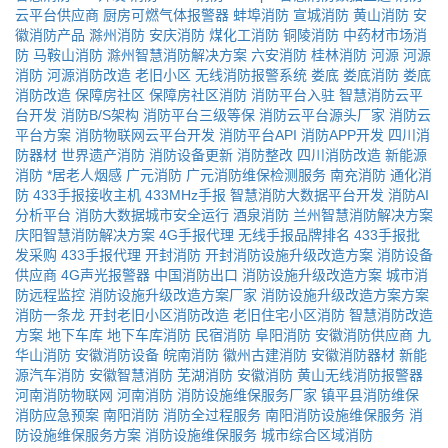
云平台供应商
厨房可燃气体报警器
蚌埠消防
宣城消防
黄山消防
安
徽消防产品
滁州消防
安庆消防
煤化工消防
铜陵消防
中药材市场消
防
马鞍山消防
滁州智慧消防解决方案
六安消防
桂林消防
河源
河源
消防
河源消防改造
老旧小区
无线消防报警系统
娄底
娄底消防
娄底
消防改造
保障房社区
保障房社区消防
消防平台入驻
智慧消防云平
台开发
消防B/S架构
消防平台三级等保
消防云平台源头厂家
消防云
平台方案
消防物联网云平台开发
消防平台API
消防APP开发
四川消
防器材
世界遗产消防
消防设备更新
消防整改
四川消防改造
新能源
消防
*居老人烟感
广元消防
广元消防维保检测服务
南充消防
通化消
防
433手报接收主机
433MHz手报
智慧消防大数据平台开发
消防AI
分析平台
消防大数据城市安全运行
酒泉消防
兰州智慧消防解决方案
庆阳智慧消防解决方案
4G手报代理
无线手报品牌排名
433手报批
发采购
433手报代理
开封消防
开封消防设施升级改造方案
消防设备
供应商
4G声光报警器
中国消防出口
消防设施升级改造方案
城市消
防远程监控
消防设施升级改造方案厂家
消防设施升级改造方案方案
消防一条龙
开封老旧小区消防改造
老旧住宅小区消防
智慧消防改造
方案
地下车库
地下车库消防
民宿消防
阜阳消防
安徽消防供应商
九
华山消防
安徽消防设备
皖南消防
徽州古建消防
安徽消防器材
新能
源汽车消防
安徽智慧消防
芜湖消防
安徽消防
黄山无线消防报警器
河南消防物联网
河南消防
消防设施维保服务厂家
镇平县消防维保
消防应急预案
南阳消防
消防全过程服务
南阳消防设施维保服务
消
防设施维保服务方案
消防设施维保服务
城市综合区域消防