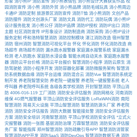
形象
消小熊IP
消防宣传
消小熊表情包
消小熊设计大赛获奖作品
校
园消防宣传
消小熊
消防外贸
消小熊品牌
消防毛绒玩具
消小熊周边
卡通IP
消防定制
旅游景区消防宣传
消防T恤
消小熊消防
文创产品
消防摆件
消防文创源头厂家
消防文具
消防代工
消防玩偶
消小熊IP
设计服务批发
消小熊公仔
消防IP品牌
消防IP授权
消防IP出口
消防
主题
社区消防宣传
IP形象设计
消防制造商
消防采购
消小熊IP设计
服务定制
呼和浩特智慧消防
消防控制模块
湛江消防改造
宿州智慧
消防
宿州消防
智慧消防可视化平台
怀化
怀化消防
怀化消防改造
商
场超市
商场超市消防
漏水跑水报警器
家庭漏水报警系统
家庭漏水
检测
老人防跑水
家庭防水浸设备
智能水阀自动关水
家庭跑水报警
器
消防云平台价格
消防云平台报价
智慧消防小程序
消防云原生
消
防驾驶舱
消防小程序开发
消防容器化部署
消防微服务架构
智慧消
防系统数据血缘
消防平台运维
消防混合云
消防Vue
智慧消防系统定
制开发
养老院智慧安防
养老院一键报警
养老院一键报警系统
老人
呼叫器
养老院呼叫系统
各级各类学校消防
开封智慧消防
平顶山消
防
4006-016-119
工厂消防
消防安全评估服务
消防网格化
河南消防
维保
4G燃气报警器
平顶山消防安全评估服务
LoRaWAN消防
南阳
智慧消防
简易灭火设施
平顶山智慧消防
智慧消防源头厂家
养老院
消防
消防安全评估报告
消防大数据
智能接处警
消防安全评估服务
方案
消防安全培训
河南智慧消防
平顶山学校消防安全评估
*立式火
灾报警器
消防一张图
基层消防治理
万霖智慧消防
消防安全评估服
务厂家
智能指挥
郑州智慧消防
消防疏散引导APP
智慧消防消管家
智慧消防APP开发
消防SaaS
消防DevOps
智慧消防数据互通
消防