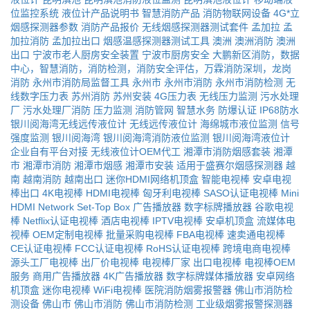
位监控系统
液位计产品说明书
智慧消防产品
消防物联网设备
4G*立
烟感探测器参数
消防产品报价
无线烟感探测器测试套件
孟加拉
孟
加拉消防
孟加拉出口
烟感温感探测器测试工具
澳洲
澳洲消防
澳洲
出口
宁波市老人厨房安全装置
宁波市厨房安全
大鹏新区消防，数据
中心，智慧消防，消防检测，消防安全评估，万霖消防深圳，龙岗
消防
永州市消防局监督工具
永州市
永州市消防
永州市消防检测
无
线数字压力表
苏州消防
苏州安装
4G压力表
无线压力监测
污水处理
厂
污水处理厂消防
压力监测
消防管网
智慧水务
防爆认证
IP68防水
银川阅海湾无线远传液位计
无线远传液位计
海绵城市液位监测
信号
强度监测
银川阅海湾
银川阅海湾消防液位监测
银川阅海湾液位计
企业自有平台对接
无线液位计OEM代工
湘潭市消防烟感套装
湘潭
市
湘潭市消防
湘潭市烟感
湘潭市安装
适用于盛赛尔烟感探测器
越
南
越南消防
越南出口
迷你HDMI网络机顶盒
智能电视棒
安卓电视
棒出口
4K电视棒
HDMI电视棒
匈牙利电视棒
SASO认证电视棒
Mini
HDMI Network Set-Top Box
广告播放器
数字标牌播放器
谷歌电视
棒
Netflix认证电视棒
酒店电视棒
IPTV电视棒
安卓机顶盒
流媒体电
视棒
OEM定制电视棒
批量采购电视棒
FBA电视棒
速卖通电视棒
CE认证电视棒
FCC认证电视棒
RoHS认证电视棒
跨境电商电视棒
源头工厂电视棒
出厂价电视棒
电视棒厂家
出口电视棒
电视棒OEM
服务
商用广告播放器
4K广告播放器
数字标牌媒体播放器
安卓网络
机顶盒
迷你电视棒
WiFi电视棒
医院消防烟雾报警器
佛山市消防检
测设备
佛山市
佛山市消防
佛山市消防检测
工业级烟雾报警探测器