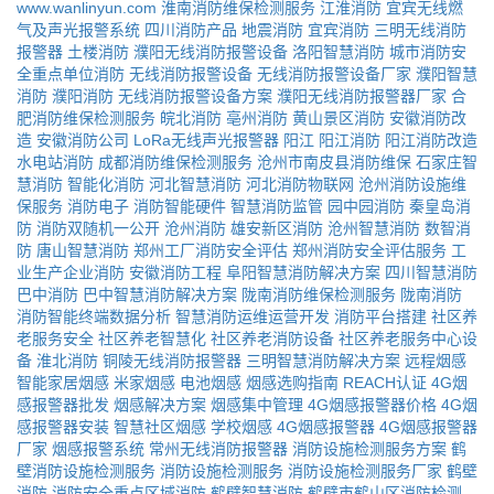
www.wanlinyun.com
淮南消防维保检测服务
江淮消防
宜宾无线燃
气及声光报警系统
四川消防产品
地震消防
宜宾消防
三明无线消防
报警器
土楼消防
濮阳无线消防报警设备
洛阳智慧消防
城市消防安
全重点单位消防
无线消防报警设备
无线消防报警设备厂家
濮阳智慧
消防
濮阳消防
无线消防报警设备方案
濮阳无线消防报警器厂家
合
肥消防维保检测服务
皖北消防
亳州消防
黄山景区消防
安徽消防改
造
安徽消防公司
LoRa无线声光报警器
阳江
阳江消防
阳江消防改造
水电站消防
成都消防维保检测服务
沧州市南皮县消防维保
石家庄智
慧消防
智能化消防
河北智慧消防
河北消防物联网
沧州消防设施维
保服务
消防电子
消防智能硬件
智慧消防监管
园中园消防
秦皇岛消
防
消防双随机一公开
沧州消防
雄安新区消防
沧州智慧消防
数智消
防
唐山智慧消防
郑州工厂消防安全评估
郑州消防安全评估服务
工
业生产企业消防
安徽消防工程
阜阳智慧消防解决方案
四川智慧消防
巴中消防
巴中智慧消防解决方案
陇南消防维保检测服务
陇南消防
消防智能终端数据分析
智慧消防运维运营开发
消防平台搭建
社区养
老服务安全
社区养老智慧化
社区养老消防设备
社区养老服务中心设
备
淮北消防
铜陵无线消防报警器
三明智慧消防解决方案
远程烟感
智能家居烟感
米家烟感
电池烟感
烟感选购指南
REACH认证
4G烟
感报警器批发
烟感解决方案
烟感集中管理
4G烟感报警器价格
4G烟
感报警器安装
智慧社区烟感
学校烟感
4G烟感报警器
4G烟感报警器
厂家
烟感报警系统
常州无线消防报警器
消防设施检测服务方案
鹤
壁消防设施检测服务
消防设施检测服务
消防设施检测服务厂家
鹤壁
消防
消防安全重点区域消防
鹤壁智慧消防
鹤壁市鹤山区消防检测