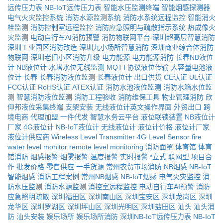
远传压力表
NB-IoT远传压力表
智能水压监测终端
智能烟感探测器
电气火灾监控系统
消防水源监测系统
消防水系统远程监控
智能消火
栓监测
消防控制室远程监控
消防应急照明与疏散指示系统
热成像火
灾监测
电动自行车AI消防预警
消防物联网平台
深圳超高层智慧消防
深圳工业园区消防改造
深圳九小场所智慧消防
深圳商业综合体消防
物联网
深圳老旧小区消防升级
电力能源
电力能源消防
长春NB液位
计
NB液位计
水塔水位无线监测
MQTT协议液位传输
大容量电池液
位计
长春
长春消防液位监测
长春液位计
出口供货
CE认证
UL认证
FCC认证
RoHS认证
ATEX认证
消防水池液位监测
消防水箱水位监
测
智慧消防液位监测
消防工程验收
消防维保工具
物业管理消防
欣
仰邦液位采集终端
支架安装
无线液位计英文操作界面
外贸出口
跨
境电商
代理加盟
一件代发
智慧水务云平台
液位联锁装置
NB液位计
厂家
4G液位计
NB-IoT液位计
无线液位计
液位计价格
液位计厂家
液位计供应商
Wireless Level Transmitter
4G Level Sensor
fire
water level monitor
remote level monitoring
消防面罩
体育馆
体育
馆消防
烟感报警
烟雾报警
温度报警
实时报警
*立式
联网型
项目合
作
批发价格
零售供应
一手货源
常州农贸市场消防
NB烟感
NB-IoT
智能烟感
消防工程案例
常州NB烟感
NB-IoT烟感
电气火灾监控
消
防水压监测
消防水源监测
消控室远程监控
电动自行车AI预警
消防
应急照明疏散
深圳福田区
深圳南山区
深圳宝安区
深圳龙岗区
深圳
龙华区
深圳罗湖区
深圳坪山区
深圳光明区
深圳盐田区
汕头
汕头消
防
汕头安装
娱乐场所
娱乐场所消防
深圳NB-IoT远传压力表
NB-IoT