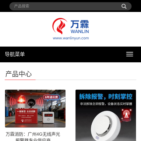
导航菜单
导
航
菜
产品中心
单
万霖消防：广州4G无线声光
报警器专业供应商