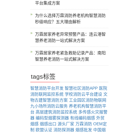
平台集成方案
为什么选择万霖消防养老机构智慧消防
秒级响应？五大理由解析
万霖居家养老异常预警产品：连云港智
慧养老消防一站式解决方案
万霖居家养老紧急救助记录产品：南阳
智慧养老消防一站式解决方案
tags标签
智慧消防平台开发
智慧社区消防APP
医院
消防联网监控系统
学校消防云平台建设
文
物古建智慧消防方案
工业园区消防物联网
九小场所消防云服务
养老机构智慧消防平
台
高层建筑消防监控系统
多传感火灾报警
器
编码型烟雾探测器
有线编码烟感
外贸
烟感
烟感出口
源头厂家
万霖消防
OEM定
制
欧盟认证
消防探测器
烟感批发
中国烟