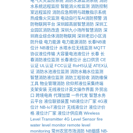
电气火灾监控系统
消防水源监测系统
消防
水系统远程监控
智能消火栓监测
消防控制
室远程监控
消防应急照明与疏散指示系统
热成像火灾监测
电动自行车AI消防预警
消
防物联网平台
深圳超高层智慧消防
深圳工
业园区消防改造
深圳九小场所智慧消防
深
圳商业综合体消防物联网
深圳老旧小区消
防升级
电力能源
电力能源消防
长春NB液
位计
NB液位计
水塔水位无线监测
MQTT
协议液位传输
大容量电池液位计
长春
长
春消防液位监测
长春液位计
出口供货
CE
认证
UL认证
FCC认证
RoHS认证
ATEX认
证
消防水池液位监测
消防水箱水位监测
智慧消防液位监测
消防工程验收
消防维保
工具
物业管理消防
欣仰邦液位采集终端
支架安装
无线液位计英文操作界面
外贸出
口
跨境电商
代理加盟
一件代发
智慧水务
云平台
液位联锁装置
NB液位计厂家
4G液
位计
NB-IoT液位计
无线液位计
液位计价
格
液位计厂家
液位计供应商
Wireless
Level Transmitter
4G Level Sensor
fire
water level monitor
remote level
monitoring
常州农贸市场消防
NB烟感
NB-