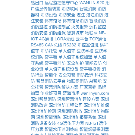
感出口
远程监控值守中心
WANLIN-920
用
户信息传输装置
消防联网
智慧消防
消防
器材
消防设备
消防安全
湛江
湛江消防
湛
江安装
体育馆场
体育馆场消防
智能消防
消防监控
消防控制室
火灾报警
远程监控
消防安装
消防维保
智慧城市
物联网
NB-
IOT
4G通讯
LORA无线
云平台
TCP通信
RS485
CAN总线
RS232
消控室值班
远程
值守
消防托管
单人值守
医院学校
医院学
校消防
常平镇
单人值守系统加盟
单人值
守系统
常平镇消防
安全防护
智能安防
创
业投资
单人值守系统设备
常平镇投资
消
防行业
智能化
安全预警
消防改造
科技安
防
智慧消防云平台
物联网消防
AI智能
安
全托管
智慧消防解决方案
厂家直销
品牌
加盟
创业好项目
蓝海市场
wanlinyun.com
深圳智慧消防
深圳智慧消防建设方案
深圳
消防改造
深圳消防工程公司
深圳消防维保
深圳消防检测
深圳消防验收
深圳消防物联
网
深圳智能消防
深圳消防报警系统
深圳
消防设备安装
4G远传压力表
NB-IoT远传
压力表
智能水压监测终端
智能烟感探测器