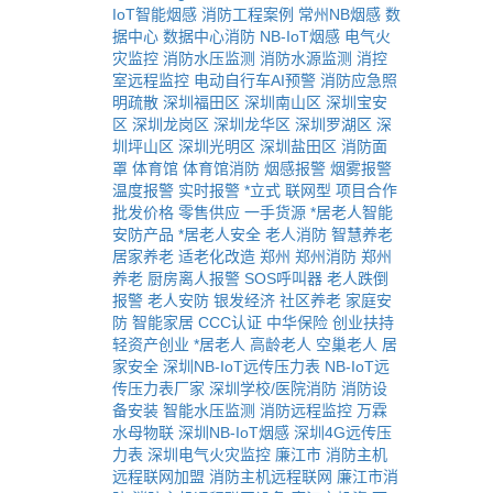
IoT智能烟感
消防工程案例
常州NB烟感
数
据中心
数据中心消防
NB-IoT烟感
电气火
灾监控
消防水压监测
消防水源监测
消控
室远程监控
电动自行车AI预警
消防应急照
明疏散
深圳福田区
深圳南山区
深圳宝安
区
深圳龙岗区
深圳龙华区
深圳罗湖区
深
圳坪山区
深圳光明区
深圳盐田区
消防面
罩
体育馆
体育馆消防
烟感报警
烟雾报警
温度报警
实时报警
*立式
联网型
项目合作
批发价格
零售供应
一手货源
*居老人智能
安防产品
*居老人安全
老人消防
智慧养老
居家养老
适老化改造
郑州
郑州消防
郑州
养老
厨房离人报警
SOS呼叫器
老人跌倒
报警
老人安防
银发经济
社区养老
家庭安
防
智能家居
CCC认证
中华保险
创业扶持
轻资产创业
*居老人
高龄老人
空巢老人
居
家安全
深圳NB-IoT远传压力表
NB-IoT远
传压力表厂家
深圳学校/医院消防
消防设
备安装
智能水压监测
消防远程监控
万霖
水母物联
深圳NB-IoT烟感
深圳4G远传压
力表
深圳电气火灾监控
廉江市
消防主机
远程联网加盟
消防主机远程联网
廉江市消