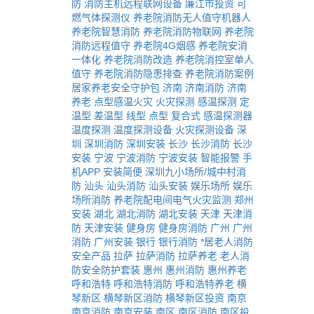
防
消防主机远程联网设备
廉江市投资
可
燃气体探测仪
养老院消防无人值守机器人
养老院智慧消防
养老院消防物联网
养老院
消防远程值守
养老院4G烟感
养老院安消
一体化
养老院消防改造
养老院消控室单人
值守
养老院消防隐患排查
养老院消防案例
居家养老安全守护包
济南
济南消防
济南
养老
点型感温火灾
火灾探测
感温探测
定
温型
差温型
线型
点型
复合式
感温探测器
温度探测
温度探测设备
火灾探测设备
深
圳
深圳消防
深圳安装
长沙
长沙消防
长沙
安装
宁波
宁波消防
宁波安装
智能报警
手
机APP
安装简便
深圳九小场所/城中村消
防
汕头
汕头消防
汕头安装
娱乐场所
娱乐
场所消防
养老院配电间电气火灾监测
郑州
安装
湖北
湖北消防
湖北安装
天津
天津消
防
天津安装
健身房
健身房消防
广州
广州
消防
广州安装
银行
银行消防
*居老人消防
安全产品
拉萨
拉萨消防
拉萨养老
老人消
防安全防护套装
惠州
惠州消防
惠州养老
呼和浩特
呼和浩特消防
呼和浩特养老
横
琴新区
横琴新区消防
横琴新区投资
南京
南京消防
南京安装
南区
南区消防
南区投