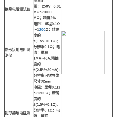
测量范
围：
250V 0.01
绝缘电阻测试仪
M
Ω～
10000
M
Ω；精度
2%
电阻：里程
0.1Ω
～1
200
Ω；精确
度的
±(1.5%+0.1Ω);
分辨率0.1Ω；电
钳
形
接地电阻测
流：量程
测仪
1MA~
4
0A,精确
度的
±(2.5%+20mA);
分辨率可钳导体
尺寸32mm
电阻：里程
0.1Ω
～1200Ω；精确
度的
±(1.5%+0.1Ω);
分辨率0.1Ω；电
钳
形
接地电阻测
流：量程