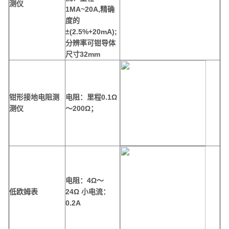
测仪
1MA~
2
0A,精确
度的
±(2.5%+20mA);
分辨率可钳导体
尺寸32mm
钳
形
接地电阻测
电阻：里程
0.1Ω
测仪
～200Ω；
电阻：
4
Ω～
低欧姆表
24
Ω
小电流：
0.2A