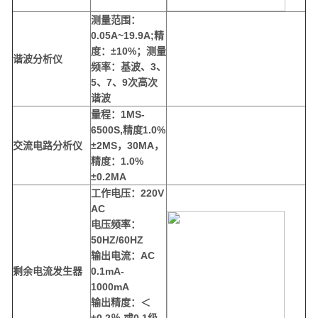
测量范围：
0.05A~19.9A;
精
度：±
10%
；测量
谐波分析仪
频率：基波、
3
、
5
、
7
、
9
次高次
谐波
量程：1MS-
6500S,精度1.0%
交流电路分析仪
±2MS，30MA，
精度：1.0%
±0.2MA
工作电压：220V
AC
电压频率：
50HZ/60HZ
输出电流：AC
剩余电流发生器
0.1mA-
1000mA
输出精度：＜