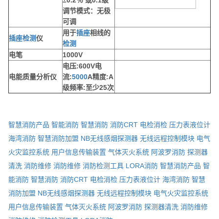
±0.2％ 或0.1级
调节模式：无极
可调
用于
插座
相线的
插座
检测
仪
检测
电笔
1000V
电压:600V电
电能质量分析仪
流:
5000
A精度:A
级频率:至少25次
智慧消防产品
智能消防
智慧消防
消防CRT
电检消检
压力表液位计
海湾消防
智慧消防加盟
NB无线感烟探测器
无线远程控制模块
电气
火灾监控系统
用户信息传输装置
气体灭火系统
阿波罗消防
探测器
清洗
消防维修
消防维修
消防检测工具
LORA消防
智慧消防产品
智
能消防
智慧消防
消防CRT
电检消检
压力表液位计
海湾消防
智慧
消防加盟
NB无线感烟探测器
无线远程控制模块
电气火灾监控系统
用户信息传输装置
气体灭火系统
阿波罗消防
探测器清洗
消防维修