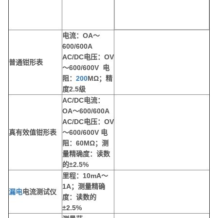
电流：
OA
～
600/600A
AC/DC
电压：
OV
普通钳形表
～
600/600V
电
阻：
200
M
Ω；精
度
2.5
级
AC/DC
电流：
OA
～
600/600A
AC/DC
电压：
OV
真有效值钳形表
～
600/600V
电
阻：
60M
Ω；测
量精确度：读数
的±
2.5%
里程：
10mA
～
1A
；测量精确
漏电
电流测试仪
度：读数的
±2.5%