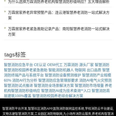
为什么选择万霖消防养老机构智慧消防秒级响应？五大理由解析
万霖居家养老异常预警产品：连云港智慧养老消防一站式解决方
案
万霖居家养老紧急救助记录产品：南阳智慧养老消防一站式解决
方案
tags标签
智慧消防应急平台
CE认证
OEM代工
万霖消防
源头厂家
智慧消防
智慧消防校园养老紧急救助
智能消防机器人
物联网
出口品质
智慧
消防终端产品与系统平台
智慧消防设备预测维护
智慧消防产业规模
60%
消防AI行为分析
智慧消防应急管理部要求
消防AI电气火灾预测
智慧消防试点推进
智慧消防全场景解决方案
智慧消防市场增量
养老
机构智慧消防秒级响应
智慧消防AI成为技术查询**入口
智慧消防高
层建筑100%覆盖
智慧消防校园养老综合解决方案
智慧消防平台开发,智慧社区消防APP,医院消防联网监控系统,学校消防云平台建设,
文物古建智慧消防方案,工业园区消防物联网,九小场所消防云服务,养老机构智慧消