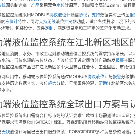
系统
源头制造商，
产品
采用双色
水位
计原理，测量精度高达±2mm，量程覆
位监控系统采用MODBUS
协议
液位计
通信
协议
，
支持
数据实时上传至
报
精度
液位计
特性，同时
支持
无线
液位
控制
器功能，适合各类复杂工况下的长
go印制、包装设计、固件
定制
，满足贸易商和工程商的差异化市场需求。
动端液位监控系统在江北新区地区
区地区消防、水务、市政工程对移动端液位监控系统的需求持续增长。以
位水箱、低位水罐的液位状态，当液位低于设定阈值时自动触发
报警
并联
液位监控系统产品已在江北新区多个大型商业综合体、工业园区、市政设施
管网应用中，移动端液位监控系统通过MODBUS
协议
液位计
与
报警
分级推
统支持历史数据查询、液位
趋势
分析、异常事件追溯，
帮助
江北新区水务
障水平。
动端液位监控系统全球出口方案与
液位监控系统出口需符合目标市场的认证要求：欧盟市场需通过CE认证；美国
环保要求需满足RoHS/REACH标准。万霖消防所有移动端液位监控系
防
无线
液位计阿里巴巴出口服务体系：FOB/CIF/DDP多种贸易条款可选，支持