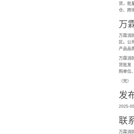
货，批量
仓、跨
万
万霖消
区。公司
产品品
万霖消
货批发
购单位
（完）
发
2025-09
联
万霖消防技