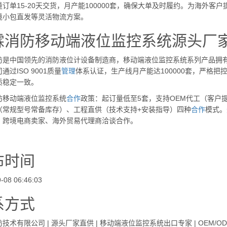
订单15-20天交货，月产能100000套，确保大单及时履约。为海外客户
境小包直发等灵活物流方案。
霖消防移动端液位监控系统源头厂
防是中国领先的消防液位计设备制造商，移动端液位监控系统系列产品拥有
通过ISO 9001质量
管理
体系认证，生产线月产能达100000套，严格
质稳定一致。
防移动端液位监控系统
合作
政策：起订量低至5套，支持OEM代工（客户
（常规型号常备库存）、工程直供（技术支持+安装指导）四种
合作
模式。
、跨境电商卖家、海外贸易代理商洽谈合作。
布时间
-08 06:46:03
系方式
术有限公司 | 源头厂家直供 | 移动端液位监控系统出口专家 | OEM/ODM定制 | ww