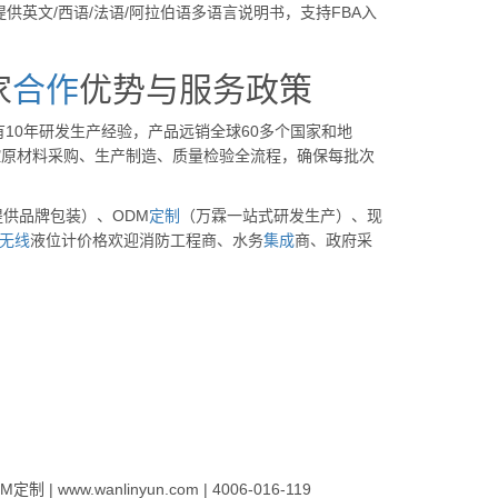
提供英文/西语/法语/阿拉伯语多语言说明书，支持FBA入
家
合作
优势与服务政策
10年研发生产经验，产品远销全球60多个国家和地
把控原材料采购、生产制造、质量检验全流程，确保每批次
提供品牌包装）、ODM
定制
（万霖一站式研发生产）、现
无线
液位计价格欢迎消防工程商、水务
集成
商、政府采
w.wanlinyun.com | 4006-016-119