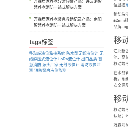
万霖居家养老异常预警产品：连云港智
位监控
慧养老消防一站式解决方案
移动端液
万霖居家养老紧急救助记录产品：南阳
±2mm
智慧养老消防一站式解决方案
品牌Lo
移
tags标签
江北新
移动端液位监控系统
防水型无线液位计
无
池、高
线静压式液位计
LoRa液位计
出口品质
智
移动端
慧消防
源头厂家
无线液位计
消防液位监
测
消防泵房液位监测
在水务
析。系
安全保
移
移动端
认证；
万霖消