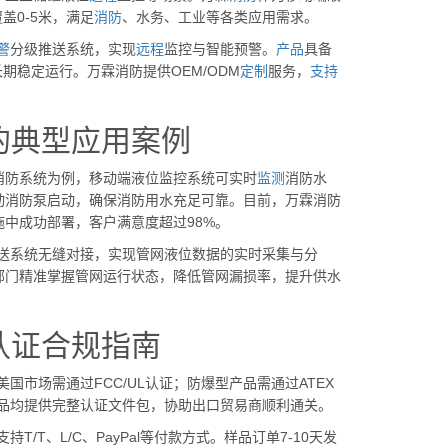
盖0-5米，满足
消防
、水务、工业等各类应用需求。
警
分级推送系统，实现
远程
监控与智能预警。
产品
具备
期稳定运行。万霖消防提供OEM/ODM
定制
服务，
支持
的典型应用案例
消防系统为例，移动端液位监控系统可实时
监测
消防水
动消防泵启动，确保消防用水充足可靠。目前，万霖消防
中成功部署，客户满意度超过98%。
送系统无缝对接，实现管网液位数据的实时采集与分
部门精准掌握管网运行状态，降低管网漏损率，提升供水
认证合规指南
市场需通过FCC/UL认证；防爆型产品需通过ATEX
统产品均提供完整认证文件包，协助出口贸易商顺利通关。
T/T、L/C、PayPal等付款方式。样品订单7-10天发